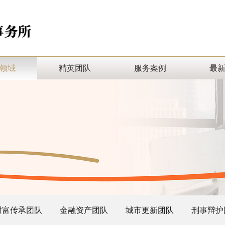
领域
精英团队
服务案例
最
财富传承团队
金融资产团队
城市更新团队
刑事辩护