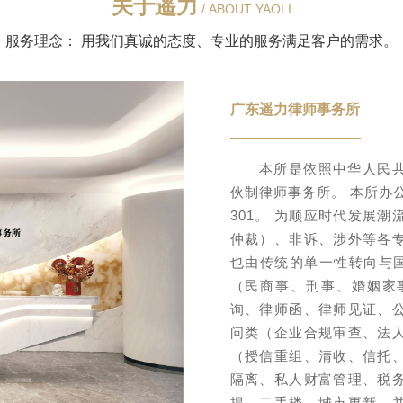
关于遥力
/ ABOUT YAOLI
服务理念： 用我们真诚的态度、专业的服务满足客户的需求。
广东遥力律师事务所
本所是依照中华人民共和
伙制律师事务所。 本所办
301。 为顺应时代发展
仲裁）、非诉、涉外等各
也由传统的单一性转向与国
（民商事、刑事、婚姻家
询、律师函、律师见证、
问类（企业合规审查、法
（授信重组、清收、信托
隔离、私人财富管理、税
揭、二手楼、城市更新、