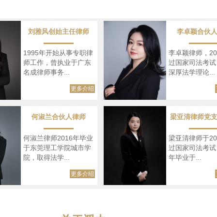
刘雅风创始主任律师
李卓颖合伙
1995年开始从事专职律
李卓颖律师，20
师工作，曾执业于广东
过国家司法考试
名成律师事务...
深厚法学理论...
更多介绍
何淑兰合伙人律师
梁亚清律师党
何淑兰律师2016年毕业
梁亚清律师于20
于东莞理工学院城市学
过国家司法考试，
院，取得法学...
年毕业于...
更多介绍