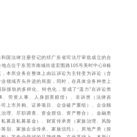
国法律注册登记的经广东省司法厅审批成立的合
公地点位于东莞市南城街道宏图路105号美时中心B栋
潮流，本所业务在整体上由以诉讼为主转变为诉讼（含
专业领域齐头并进的局面，同时，在具体业务种类上
际接轨的多样化、特色化，形成了“遥力”在诉讼类
事、劳资人事、人身损害赔偿）、非诉类（法律咨
公司上市并购、证券项目、企业破产重组）、企业顾
人治理、尽职调查、资金授信、资产整合）、金融类
、私募及私募基金）、财富传承类（家族治理、风险
务筹划、家族企业传承、家族信托）、房地产类（按
并购）等专业领域的品牌优势。在此基础上，本所认