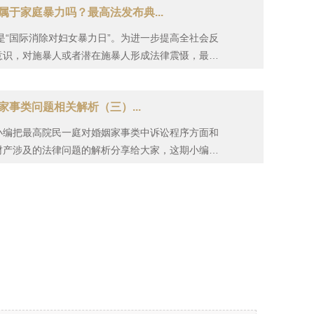
属于家庭暴力吗？最高法发布典...
日是“国际消除对妇女暴力日”。为进一步提高全社会反
意识，对施暴人或者潜在施暴人形成法律震慑，最高
发布了一批反家庭暴力典型案例，对审判实践中常见
问题作出回应。···
家事类问题相关解析（三）...
小编把最高院民一庭对婚姻家事类中诉讼程序方面和
财产涉及的法律问题的解析分享给大家，这期小编将
居、事实婚姻和子女抚养的相关问题，制作本推文供
大家参考：···